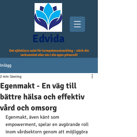
Edvida
Det självklara valet för kompetensutveckling – stärk din
verksamhet eller väx i din egen yrkesroll!
Inlägg
2 min läsning
Egenmakt - En väg till
bättre hälsa och effektiv
vård och omsorg
Egenmakt, även känt som 
empowerment, spelar en avgörande roll 
inom vårdsektorn genom att möjliggöra 