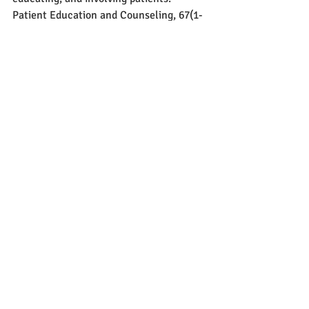
Patient Education and Counseling, 67(1-
2), 145-155.
vård och omsorg
vårdkvalitet
ibic
egenmakt
Äldreomsorg
Funktionsvariaton och nedsättning
Ledarskap
1 kommentar
Skriv en kommentar...