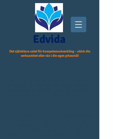
Edvida
Det självklara valet för kompetensutveckling – stärk din
verksamhet eller väx i din egen yrkesroll!
Edvidas forum för vetenskapliga
artiklar
Den här sidan är dedikerad till att publicera
intressanta artiklar på olika teman inom vård
och omsorg. Inläggen bygger på referenser
från olika vetenskapliga upptäckter och
aktuella skeenden sammanfattade på ett
intressant och kortfattat sätt
Vi strävar efter att tillhandahålla lättförståeligt
och aktuellt innehåll som kan inspirera och
uppdatera vårdpersonal,
fo
rskare
och
allmänheten. Vi täcker allt från nya
vetenskapliga rön och teknologiska innovationer