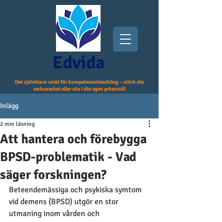
Edvida
Det självklara valet för kompetensutveckling – stärk din
verksamhet eller väx i din egen yrkesroll!
Inlägg
2 min läsning
Att hantera och förebygga
BPSD-problematik - Vad
säger forskningen?
Beteendemässiga och psykiska symtom 
vid demens (BPSD) utgör en stor 
utmaning inom vården och 