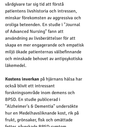
vårdgivare tar sig tid att förstå 
patientens livshistoria och intressen, 
minskar förekomsten av aggressiva och 
oroliga beteenden. En studie i "Journal 
of Advanced Nursing" fann att 
användning av livsberättelser för att 
skapa en mer engagerande och empatisk 
miljö ökade patienternas välbefinnande 
och minskade behovet av antipsykotiska 
läkemedel.
Kostens inverkan 
på hjärnans hälsa har 
också blivit ett intressant 
forskningsområde inom demens och 
BPSD. En studie publicerad i 
"Alzheimer's & Dementia" undersökte 
hur en Medelhavsliknande kost, rik på 
frukt, grönsaker, fisk och omättade 
fetter, påverkade BPSD-symtom. 