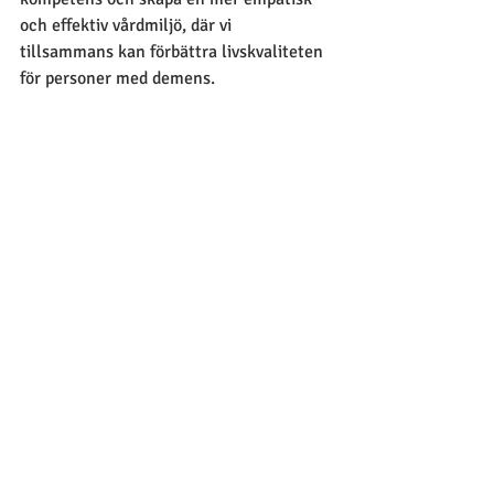
och effektiv vårdmiljö, där vi 
tillsammans kan förbättra livskvaliteten 
för personer med demens.
Relevant kurs:
 Att förebygga och 
hantera BPSD-problematik 
Referenser