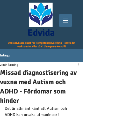
Edvida
Det självklara valet för kompetensutveckling – stärk din
verksamhet eller väx i din egen yrkesroll!
Inlägg
2 min läsning
Missad diagnostisering av
vuxna med Autism och
ADHD - Fördomar som
hinder
Det är allmänt känt att Autism och 
ADHD kan orsaka utmaningar i 