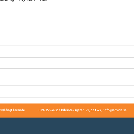
livslångt lärande
079-355 4631/ Biblioteksgatan 29, 111 43,
info@edvida.se