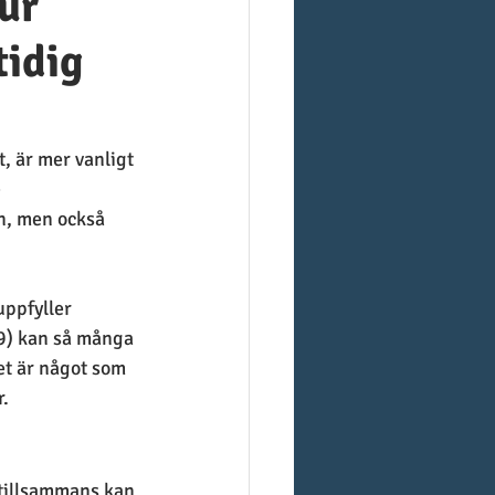
ur
tidig
, är mer vanligt 
 
n, men också 
ppfyller 
19) kan så många 
t är något som 
r.
tillsammans kan 