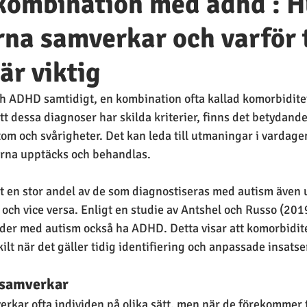
 kombination med adhd : H
na samverkar och varför 
är viktig
h ADHD samtidigt, en kombination ofta kallad komorbiditet
tt dessa diagnoser har skilda kriterier, finns det betydande
om och svårigheter. Det kan leda till utmaningar i vardage
rna upptäcks och behandlas.
tt en stor andel av de som diagnostiseras med autism även u
 och vice versa. Enligt en studie av Antshel och Russo (20
der med autism också ha ADHD. Detta visar att komorbidite
skilt när det gäller tidig identifiering och anpassade insatse
 samverkar
rkar ofta individen på olika sätt, men när de förekommer 