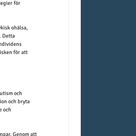
egier för 
kisk ohälsa, 
 Detta 
individens 
sken för att 
utism och 
on och bryta 
e och 
ngar. Genom att 