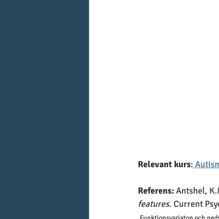
Relevant kurs
:
 Autis
Referens: 
Antshel, K.
features
. Current Psy
Funktionsvariaton och ned