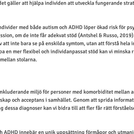
 det gäller att hjälpa individen att utveckla fungerande strat
 individer med både autism och ADHD löper ökad risk för psy
sion, om de inte får adekvat stöd (Antshel & Russo, 2019).
 att inte bara se på enskilda symtom, utan att förstå hela 
a en mer flexibel och individanpassat stöd kan vi minska ri
 mellan stolarna.
inkluderande miljö för personer med komorbiditet mellan a
kap och acceptans i samhället. Genom att sprida informati
 dessa diagnoser kan vi bidra till att fler får rätt förståels
ch ADHD innebär en unik uppsättning förmågor och utmani