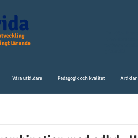
ida
Det självklara v
tveckling
kompetensutvec
långt lärande
verksamhet elle
yrkesroll!
Våra utbildare
Pedagogik och kvalitet
Artiklar