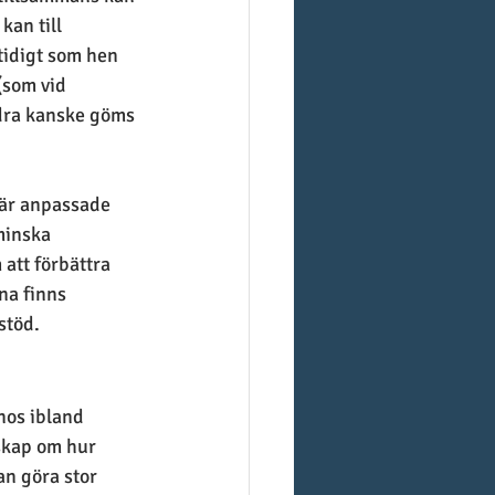
an till 
idigt som hen 
(som vid 
ndra kanske göms 
 är anpassade 
minska 
att förbättra 
na finns 
stöd.
nos ibland 
nskap om hur 
an göra stor 