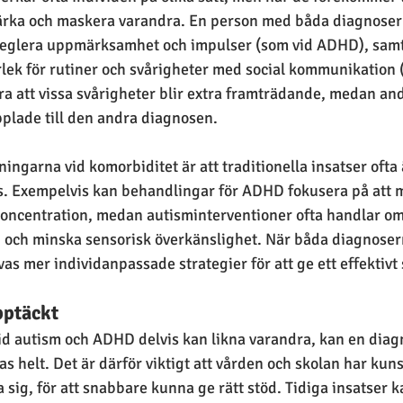
rka och maskera varandra. En person med båda diagnoser k
 reglera uppmärksamhet och impulser (som vid ADHD), samt
rlek för rutiner och svårigheter med social kommunikation 
ra att vissa svårigheter blir extra framträdande, medan a
lade till den andra diagnosen.
ningarna vid komorbiditet är att traditionella insatser ofta
s. Exempelvis kan behandlingar för ADHD fokusera på att 
koncentration, medan autisminterventioner ofta handlar om 
 och minska sensorisk överkänslighet. När båda diagnoser
as mer individanpassade strategier för att ge ett effektivt 
pptäckt
d autism och ADHD delvis kan likna varandra, kan en diag
sas helt. Det är därför viktigt att vården och skolan har ku
 sig, för att snabbare kunna ge rätt stöd. Tidiga insatser k