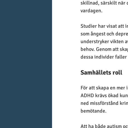
skillnad, särskilt när
vardagen.
Studier har visat att
som ångest och depres
understryker vikten av
behov. Genom att skap
dessa individer faller
Samhällets roll
För att skapa en mer 
ADHD krävs ökad kuns
ned missförstånd kring
bemötande.
Att ha både autism o