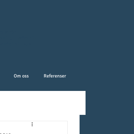
alet för
kling – stärk din
r väx i din egen
Om oss
Referenser