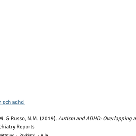
m och adhd 
M. & Russo, N.M. (2019). 
Autism and ADHD: Overlapping an
chiatry Reports
sättning
Psykiatri
Alla