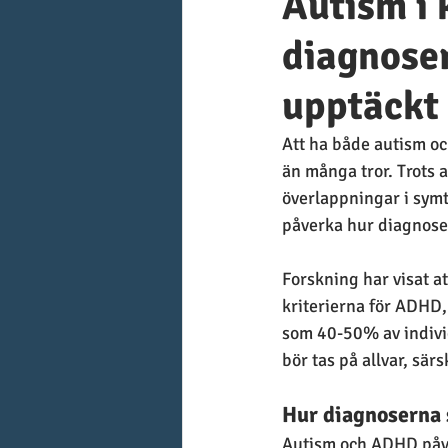
Autism i
diagnoser
upptäckt 
Att ha både autism oc
än många tror. Trots a
överlappningar i symt
påverka hur diagnose
Forskning har visat a
kriterierna för ADHD,
som 40-50% av indivi
bör tas på allvar, sär
Hur diagnoserna
Autism och ADHD påve