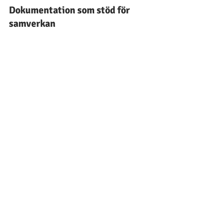
Dokumentation som stöd för 
samverkan
En tydlig och saklig dokumentation 
underlättar också samverkan med andra 
yrkesgrupper, anhöriga och externa 
aktörer. När informationen är korrekt 
och relevant blir det enklare att skapa 
en helhetsbild av brukarens behov, och 
att samordna insatser som faktiskt gör 
skillnad.
Det stärker kvaliteten i vården och 
omsorgen – och bidrar till att den äldre 
får ett sammanhållet och tryggt stöd 
över tid.