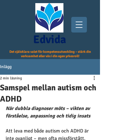
Edvida
Det självklara valet för kompetensutveckling – stärk din
verksamhet eller väx i din egen yrkesroll!
Inlägg
2 min läsning
Samspel mellan autism och
ADHD
När dubbla diagnoser möts – vikten av 
förståelse, anpassning och tidig insats
Att leva med både autism och ADHD är 
inte ovanligt – men ofta missförstått. 