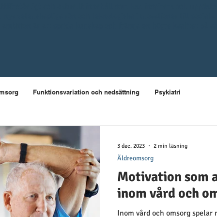
 lättförståeligt och aktuellt innehåll som kan inspirera och uppdat
n nya vetenskapliga rön och teknologiska innovationer till sociala
 ambition är att sprida kunskap och främja en högre kvalitet på v
omsorg
Funktionsvariation och nedsättning
Psykiatri
3 dec. 2023
2 min läsning
Äldreomsorg
Motivation som 
inom vård och o
Inom vård och omsorg spelar 