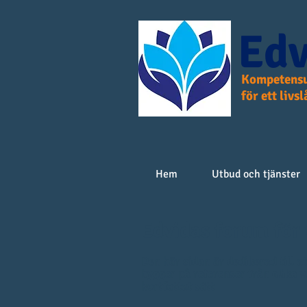
Edv
Kompetensu
för ett livs
Hem
Utbud och tjänster
Edvidas forum för 
Den här sidan är dedikerad till 
bygger på referenser från olika 
kortfattat sätt