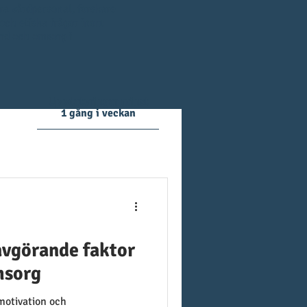
era vårdpersonal,
fo
rskare
 och etiska frågor inom
ård och omsorg i
Uppdateringar minst
1 gång i veckan
avgörande faktor
msorg
motivation och