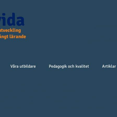
ida
Det självklara v
tveckling
kompetensutvec
långt lärande
verksamhet elle
yrkesroll!
Våra utbildare
Pedagogik och kvalitet
Artiklar
vetenskapliga artiklar
att publicera intressanta artiklar på olika teman inom vård o
vetenskapliga upptäckter och aktuella skeenden sammanfattad