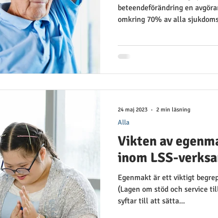
beteendeförändring en avgöran
omkring 70% av alla sjukdomsf
24 maj 2023
2 min läsning
Alla
Vikten av egenma
inom LSS-verks
Egenmakt är ett viktigt begr
(Lagen om stöd och service til
syftar till att sätta...