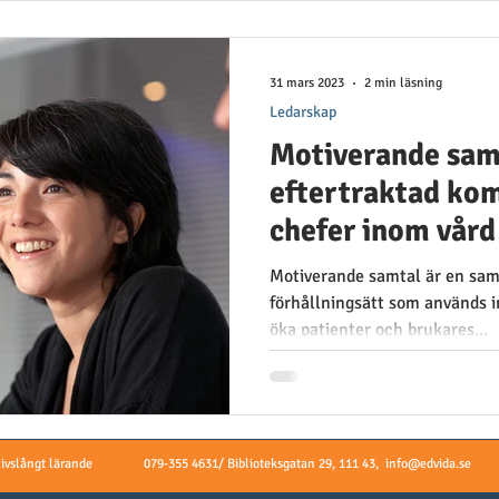
31 mars 2023
2 min läsning
Ledarskap
Motiverande samt
eftertraktad ko
chefer inom vår
Motiverande samtal är en sam
förhållningsätt som används i
öka patienter och brukares...
livslångt lärande
079-355 4631/ Biblioteksgatan 29, 111 43,
info@edvida.se