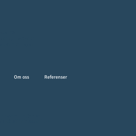
alet för
kling – stärk din
r väx i din egen
Om oss
Referenser
ch omsorg. Inläggen
e på ett intressant och