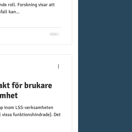
de roll. Forskning visar att
all kan...
kt för brukare
amhet
epp inom LSS-verksamheten
l vissa funktionshindrade). Det