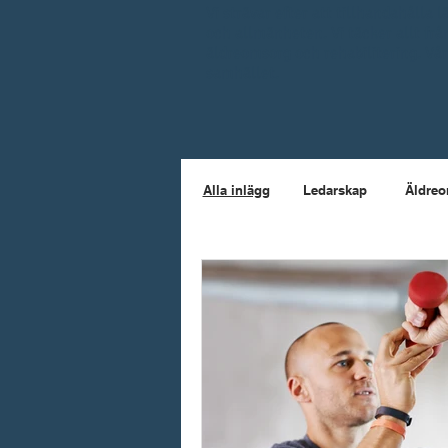
Vi strävar efter att tillhandahålla
och allmänheten. Vi täcker allt frå
äldreomsorg och rehabilitering. Vår
samhället.
Alla inlägg
Ledarskap
Äldre