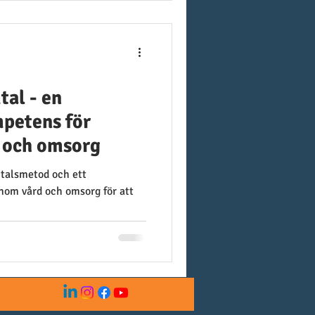
al - en
mpetens för
d och omsorg
talsmetod och ett
nom vård och omsorg för att