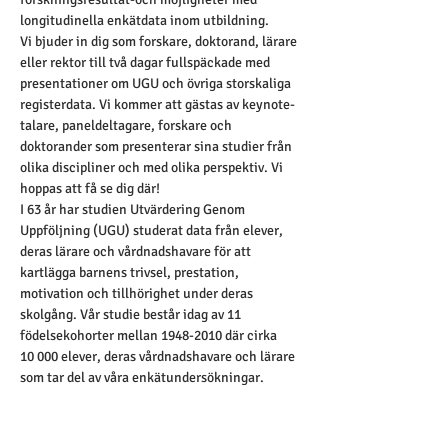
longitudinella enkätdata inom utbildning.
Vi bjuder in dig som forskare, doktorand, lärare 
eller rektor till två dagar fullspäckade med 
presentationer om UGU och övriga storskaliga 
registerdata. Vi kommer att gästas av keynote-
talare, paneldeltagare, forskare och 
doktorander som presenterar sina studier från 
olika discipliner och med olika perspektiv. Vi 
hoppas att få se dig där!
I 63 år har studien Utvärdering Genom 
Uppföljning (UGU) studerat data från elever, 
deras lärare och vårdnadshavare för att 
kartlägga barnens trivsel, prestation, 
motivation och tillhörighet under deras 
skolgång. Vår studie består idag av 11 
födelsekohorter mellan 1948-2010 där cirka 
10 000 elever, deras vårdnadshavare och lärare 
som tar del av våra enkätundersökningar. 
Forskare med bakgrund inom pedagogik, 
psykologi, ekonomi och statsvetenskap tar del 
av vår data för att studera utvecklingen i 