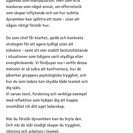
upplevas som manipulation, men som ofta 
maskeras som något annat, om offerretorik 
som skapar inflytande och om hur subtila 
dynamiker kan splittra ett team – utan att 
någon riktigt förstår hur.
Du som chef får klarhet, språk och konkreta 
strategier för att agera tydligt utan att 
eskalera – samt ett mer stabilt beslutsfattande 
i situationer som tidigare varit otydliga eller 
energikrävande. Vi fördjupar oss i varför dessa 
mönster är så svåra att konfrontera, hur de 
påverkar gruppens psykologiska trygghet, och 
hur du som ledare kan skydda både teamet och 
dig själv.
Vi varvar teori, forskning och verkliga exempel 
med reflektion som hjälper dig att koppla 
innehållet till ditt eget ledarskap.
När du förstår dynamiken kan du bryta den.  
Och när du står stadigt skapar du trygghet, 
riktning och arbetsro i teamet.