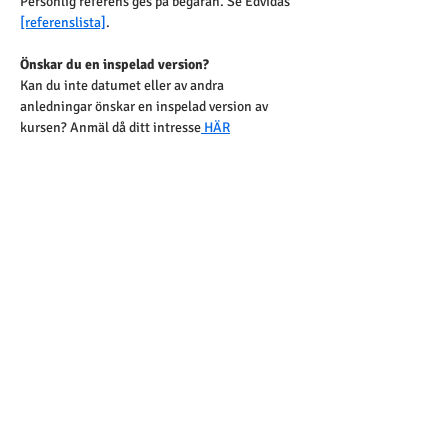
Personlig referens ges på begäran. Se Edvidas 
[referenslista]
.
Önskar du en inspelad version?
Kan du inte datumet eller av andra 
anledningar önskar en inspelad version av 
kursen? Anmäl då ditt intresse
 HÄR
Större grupp eller särskilda behov?
Skräddarsydd utbildning kan bokas exklusivt 
för er verksamhet, anpassad efter era behov. 
Genomförande på plats eller digitalt, med 
valfritt datum.
 Ett kostnadseffektivt alternativ för större 
grupper eller vid behov av anpassning.
🔶 Begär en offert 
HÄR
Betalning 
✓ 
Faktura 
– välj 
Manuell betalning
  vid 
utcheckning
(Vi hanterar både vanlig faktura och e-faktura)