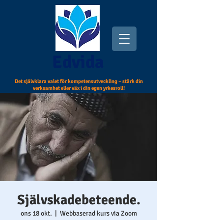
Edvida
Det självklara valet för kompetensutveckling – stärk din
verksamhet eller väx i din egen yrkesroll!
Självskadebeteende.
ons 18 okt.
  |  
Webbaserad kurs via Zoom