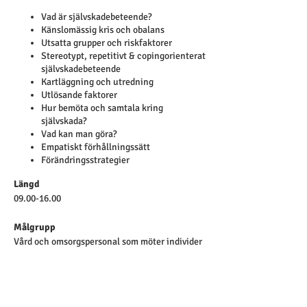
Vad är självskadebeteende?
Känslomässig kris och obalans
Utsatta grupper och riskfaktorer
Stereotypt, repetitivt & copingorienterat
självskadebeteende
Kartläggning och utredning
Utlösande faktorer
Hur bemöta och samtala kring
självskada?
Vad kan man göra?
Empatiskt förhållningssätt
Förändringsstrategier
Längd
09.00-16.00
Målgrupp
Vård och omsorgspersonal som möter individer
som uppvisar självskadebeteende.
Undervisningsform
Interaktiv föreläsning blandat med diskussion,