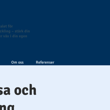
alet för
kling – stärk din
r väx i din egen
Om oss
Referenser
sa och
ing