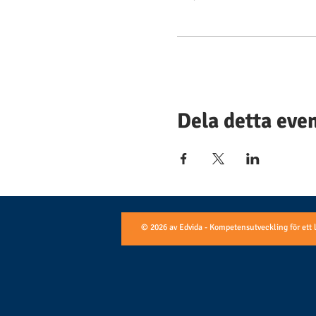
Dela detta ev
© 2026 av Edvida - Kompetensutveckling för ett 