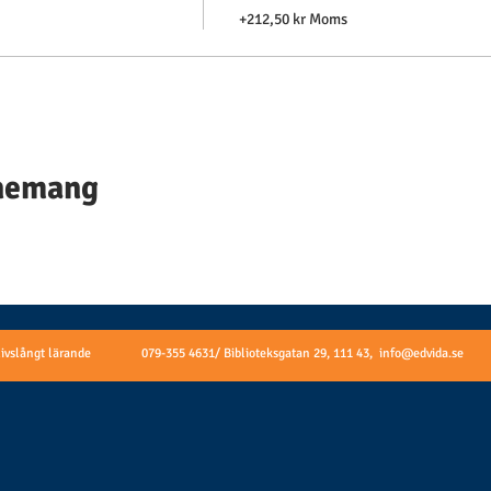
+212,50 kr Moms
enemang
livslångt lärande
079-355 4631/ Biblioteksgatan 29, 111 43,
info@edvida.se