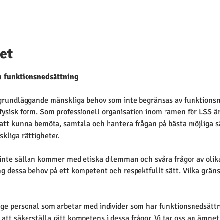
et
ch funktionsnedsättning
 grundläggande mänskliga behov som inte begränsas av funktionsned
r fysisk form. Som professionell organisation inom ramen för LSS är 
att kunna bemöta, samtala och hantera frågan på bästa möjliga sät
skliga rättigheter.
nte sällan kommer med etiska dilemman och svåra frågor av olika 
ng dessa behov på ett kompetent och respektfullt sätt. Vilka grän
 ge personal som arbetar med individer som har funktionsnedsätt
tt säkerställa rätt kompetens i dessa frågor. Vi tar oss an ämnet 