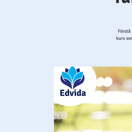
Förstå
kurs so