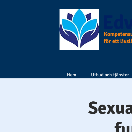
Edv
Kompetensu
för ett livs
Hem
Utbud och tjänster
Sexua
fu