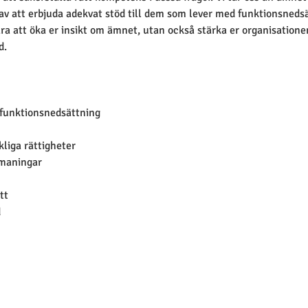
n av att erbjuda adekvat stöd till dem som lever med funktionsned
ra att öka er insikt om ämnet, utan också stärka er organisatione
d.
 funktionsnedsättning
liga rättigheter 
tmaningar
tt 
d