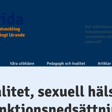
ida
Det självklara v
tveckling
kompetensutvec
långt lärande
verksamhet elle
yrkesroll!
Våra utbildare
Pedagogik och kvalitet
Artiklar
litet, sexuell häl
nktionsnedsättn