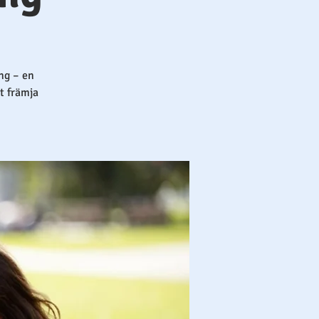
ng – en
t främja