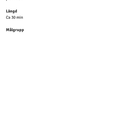
Längd
Ca 30 min
Målgrupp
För dig som chef eller ledare inom privat eller 
offentlig verksamhet
Undervisningsform 
Föreläsning 
Bonus för dig som deltar
Som deltagare får du dessutom extramaterial 
skickat till dig – en konkret PDF-guide med 
tips för hur du kan arbeta mer strategiskt och 
långsiktigt med kompetensutveckling i din 
verksamhet.