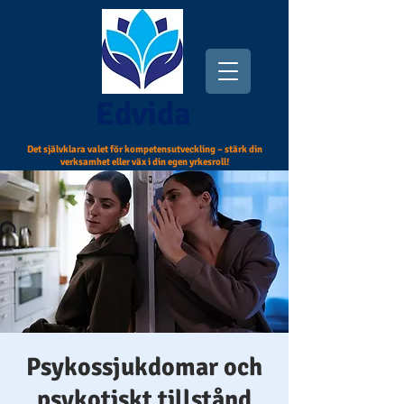
Edvida
Det självklara valet för kompetensutveckling – stärk din
verksamhet eller väx i din egen yrkesroll!
​Psykossjukdomar och
psykotiskt tillstånd