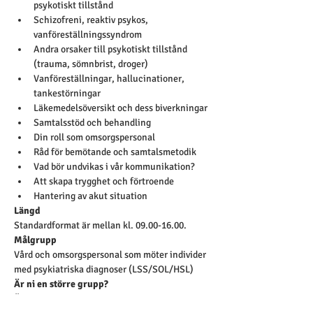
psykotiskt tillstånd
Schizofreni, reaktiv psykos, 
vanföreställningssyndrom
Andra orsaker till psykotiskt tillstånd 
(trauma, sömnbrist, droger)
Vanföreställningar, hallucinationer, 
tankestörningar
Läkemedelsöversikt och dess biverkningar
Samtalsstöd och behandling
Din roll som omsorgspersonal
Råd för bemötande och samtalsmetodik
Vad bör undvikas i vår kommunikation?
Att skapa trygghet och förtroende
Hantering av akut situation
Längd
Standardformat är mellan kl. 09.00-16.00.
Målgrupp
Vård och omsorgspersonal som möter individer 
med psykiatriska diagnoser (LSS/SOL/HSL)
Är ni en större grupp?
Önskar ni beställa kursen till er verksamhet 