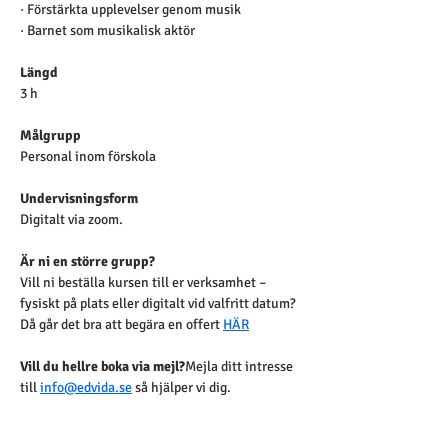
· Förstärkta upplevelser genom musik
· Barnet som musikalisk aktör
Längd
3 h
Målgrupp
Personal inom förskola 
Undervisningsform
Digitalt via zoom.
Är ni en större grupp?
Vill ni beställa kursen till er verksamhet – 
fysiskt på plats eller digitalt vid valfritt datum? 
Då går det bra att begära en offert 
HÄR
Vill du hellre boka via mejl?
Mejla ditt intresse 
till 
info@edvida.se
 så hjälper vi dig.
Sagt om kursen – ord från tidigare deltagare