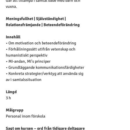
Går att tillämpa i samtal både med barn och 
vuxna.
Meningsfullhet | Självständighet | 
Relationsfrämjande | Beteendeförändring
Innehåll
• Om motivation och beteendeförändring
• Förhållningssätt utifrån vetenskap och 
humanistiskt perspektiv
• MI-andan, MI's principer
• Grundläggande kommunikationsfärdigheter
• Konkreta strategier/verktyg att använda sig 
av i samtalssituation
Längd
3 h
Målgrupp
Personal inom förskola 
Sagt om kursen – ord från tidigare deltagare