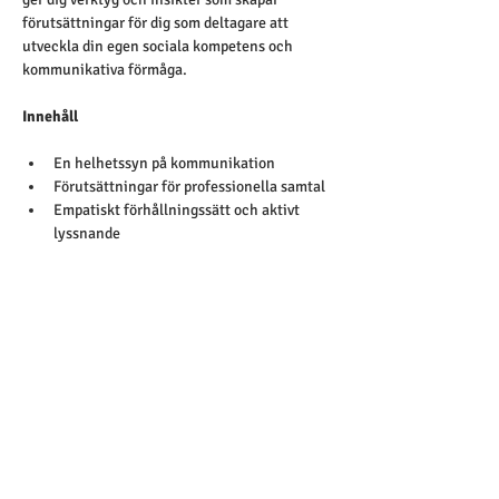
förutsättningar för dig som deltagare att 
utveckla din egen sociala kompetens och 
kommunikativa förmåga.
Innehåll
En helhetssyn på kommunikation
Förutsättningar för professionella samtal
Empatiskt förhållningssätt och aktivt 
lyssnande
Öppna frågor och reflektioner
Längd
Standardlängd är mellan kl. 09.00-16.00.
Målgrupp
Yrkesverksamma inom äldreomsorgen
Anmäl ditt intresse!
Gör en intresseanmälan om du önskar se 
kursen planerad som öppen utbildning för 