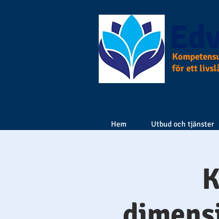
Edv
Kompetensu
för ett livs
Hem
Utbud och tjänster
K
dimensi