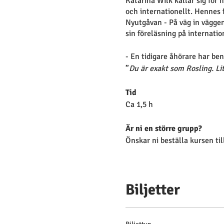
Katarina Wilk kallar sig för 
och internationellt. Hennes 
Nyutgåvan - På väg in väggen
sin föreläsning på internati
- En tidigare åhörare har b
”
Du är exakt som Rosling. Li
Tid
Ca 1,5 h
Är ni en större grupp?
Önskar ni beställa kursen til
Biljetter