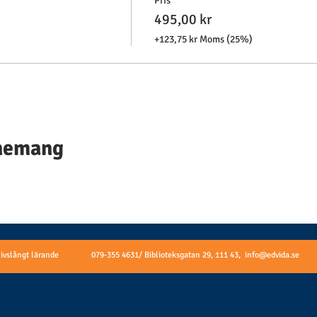
Pris
495,00 kr
+123,75 kr Moms (25%)
enemang
livslångt lärande
079-355 4631/ Biblioteksgatan 29, 111 43,
info@edvida.se