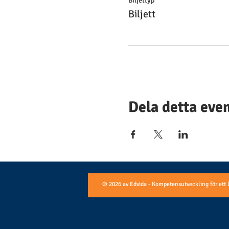
Biljettyp
Biljett
Dela detta ev
© 2026 av Edvida - Kompetensutveckling för ett 