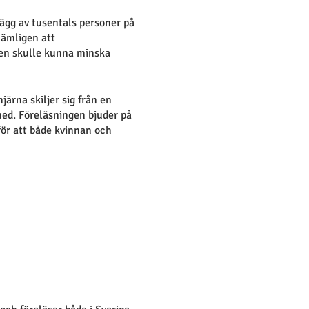
lägg av tusentals personer på
nämligen att
en skulle kunna minska
järna skiljer sig från en
 med. Föreläsningen bjuder på
för att både kvinnan och