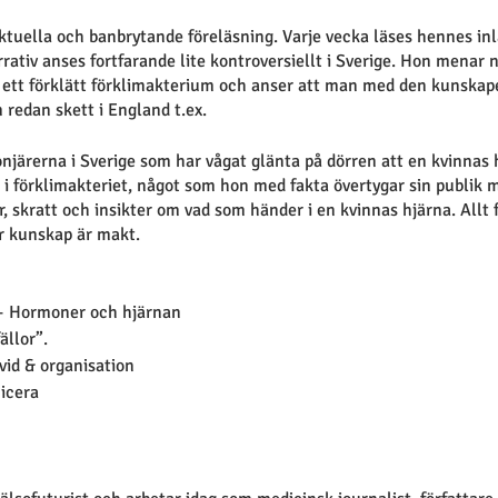
ktuella och banbrytande föreläsning. Varje vecka läses hennes in
ativ anses fortfarande lite kontroversiellt i Sverige. Hon menar 
ett förklätt förklimakterium och anser att man med den kunskap
 redan skett i England t.ex.
njärerna i Sverige som har vågat glänta på dörren att en kvinnas h
t i förklimakteriet, något som hon med fakta övertygar sin publik
, skratt och insikter om vad som händer i en kvinnas hjärna. Allt 
ör kunskap är makt.
t – Hormoner och hjärnan
ällor”.
ivid & organisation
icera