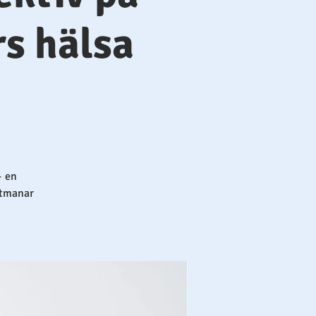
rs hälsa
– en
utmanar