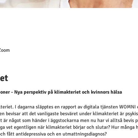
 Zoom
et
oner - Nya perspektiv på klimakteriet och kvinnors hälsa
eriet. I dagarna släpptes en rapport av digitala tjänsten WOMNI 
 Den bevisar att det vanligaste besväret under klimakteriet är psyki
et är något som händer i äggstockarna men nu har vi alltså bevis 
a vet egentligen när klimakteriet börjar och slutar? Hur många har
och fått antidepressiva och en utmattningsdiagnos?