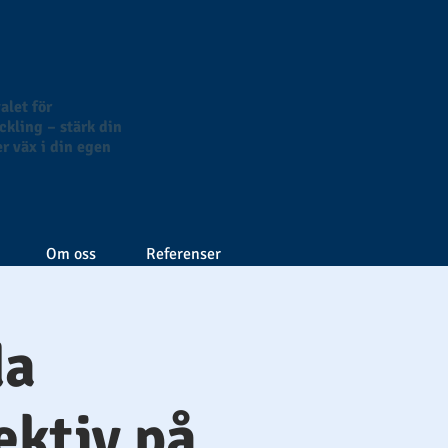
alet för
kling – stärk din
r väx i din egen
Om oss
Referenser
da
ektiv på