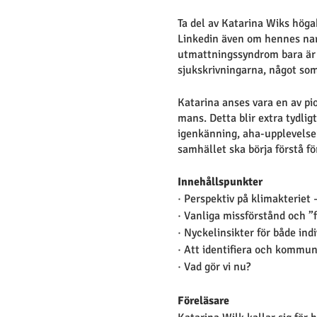
Ta del av Katarina Wiks höga
Linkedin även om hennes narr
utmattningssyndrom bara är 
sjukskrivningarna, något som
Katarina anses vara en av pio
mans. Detta blir extra tydlig
igenkänning, aha-upplevelser
samhället ska börja förstå f
Innehållspunkter
· Perspektiv på klimakterie
· Vanliga missförstånd och ”f
· Nyckelinsikter för både ind
· Att identifiera och kommun
· Vad gör vi nu?
Föreläsare