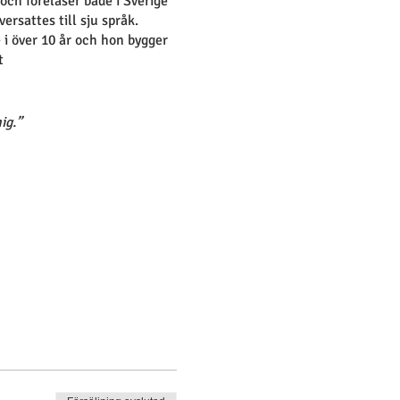
 och föreläser både i Sverige
rsattes till sju språk.
 i över 10 år och hon bygger
t
ig.”