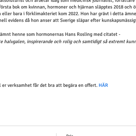
hälsofuturist och arbetar idag som medicinsk journalist, författare
första bok om kvinnan, hormoner och hjärnan släpptes 2018 och öve
 eller bara i förklimakteriet kom 2022. Hon har grävt i detta ämne
onell evidens då hon anser att Sverige släpar efter kunskapsmässig
enämnt henne som hormonernas Hans Rosling med citatet -
te halvgalen, inspirerande och rolig och samtidigt så extremt kunn
l er verksamhet får det bra att begära en offert.
HÄR