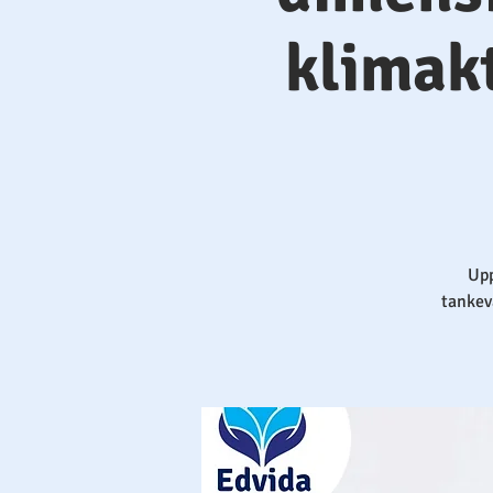
klimakt
Upp
tankev