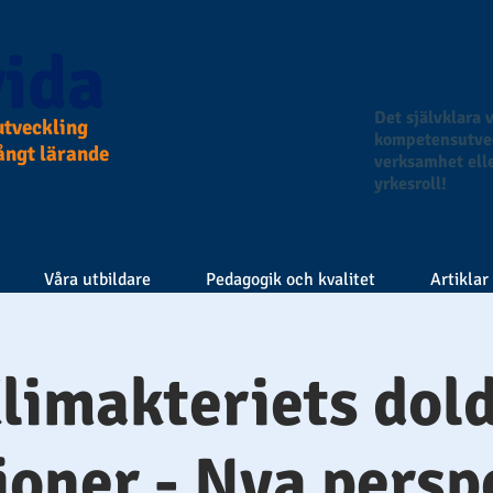
ida
Det självklara v
tveckling
kompetensutvec
långt lärande
verksamhet elle
yrkesroll!
Våra utbildare
Pedagogik och kvalitet
Artiklar
limakteriets dol
oner - Nya persp