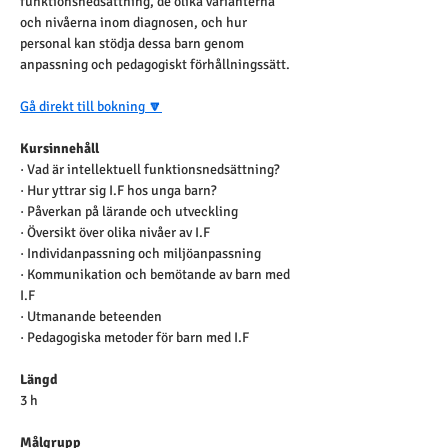
funktionsnedsättning, de olika varianterna 
och nivåerna inom diagnosen, och hur 
personal kan stödja dessa barn genom 
anpassning och pedagogiskt förhållningssätt.
Gå direkt till bokning
 🔽
Kursinnehåll
· Vad är intellektuell funktionsnedsättning?
· Hur yttrar sig I.F hos unga barn?
· Påverkan på lärande och utveckling
· Översikt över olika nivåer av I.F
· Individanpassning och miljöanpassning
· Kommunikation och bemötande av barn med 
I.F
· Utmanande beteenden
· Pedagogiska metoder för barn med I.F
Längd
3 h
Målgrupp