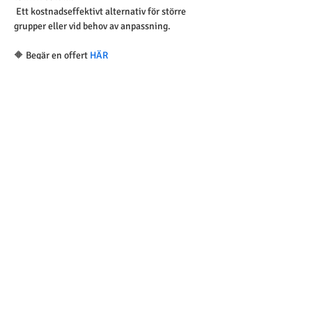
 Ett kostnadseffektivt alternativ för större 
grupper eller vid behov av anpassning.
🔶 Begär en offert 
HÄR
Betalning 
✓ 
Faktura 
– välj 
Manuell betalning
  vid 
utcheckning
(Vi hanterar både vanlig faktura och e-faktura)
✓ 
Kortbetalning
Alternativ bokning via mejl
:
info@edvida.se
Priset gäller per person.
Biljetter
Biljettyp
Biljett