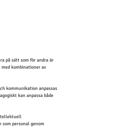
ra på sätt som för andra är 
gt med kombinationer av 
d och kommunikation anpassas 
dagogiskt kan anpassa både 
tellektuell 
an som personal genom 