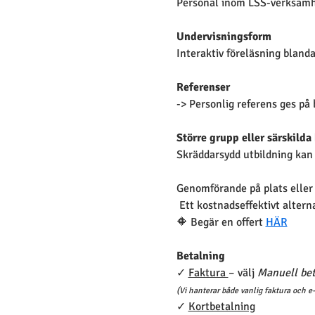
Personal inom LSS-verksamhe
Undervisningsform 
Interaktiv föreläsning bland
Referenser
-> Personlig referens ges på 
Större grupp eller särskilda
Skräddarsydd utbildning kan 
Genomförande på plats eller d
 Ett kostnadseffektivt altern
🔶 Begär en offert 
HÄR
Betalning 
✓ 
Faktura 
– välj 
Manuell bet
(Vi hanterar både vanlig faktura och e-
✓ 
Kortbetalning
                 