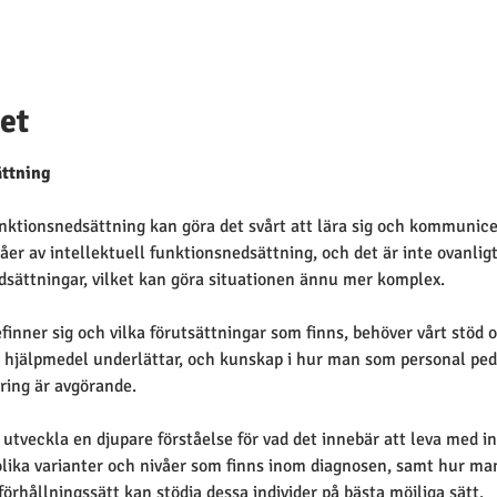
et
ättning 
unktionsnedsättning kan göra det svårt att lära sig och kommunice
ivåer av intellektuell funktionsnedsättning, och det är inte ovanli
sättningar, vilket kan göra situationen ännu mer komplex.
efinner sig och vilka förutsättningar som finns, behöver vårt stö
ch hjälpmedel underlättar, och kunskap i hur man som personal pe
ring är avgörande.
t utveckla en djupare förståelse för vad det innebär att leva med in
 olika varianter och nivåer som finns inom diagnosen, samt hur m
rhållningssätt kan stödja dessa individer på bästa möjliga sätt.