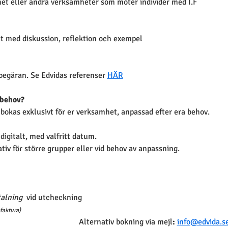
t eller andra verksamheter som möter individer med I.F
at med diskussion, reflektion och exempel
begäran. Se Edvidas referenser 
HÄR
 behov?
bokas exklusivt för er verksamhet, anpassad efter era behov. 
igitalt, med valfritt datum.
ativ för större grupper eller vid behov av anpassning.
alning
  vid utcheckning
faktura)
                                           Alternativ bokning via mejl
:
info@edvida.s