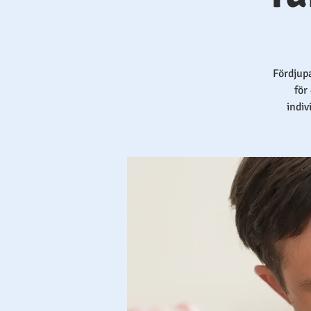
Fördjup
för
indi