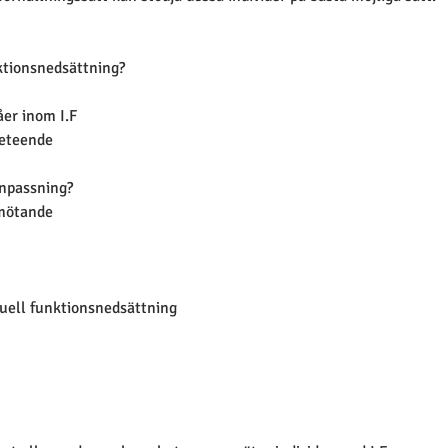
nktionsnedsättning?
er inom I.F
beteende
anpassning?
mötande
tuell funktionsnedsättning