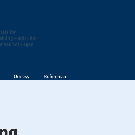
alet för
kling – stärk din
r väx i din egen
Om oss
Referenser
ing