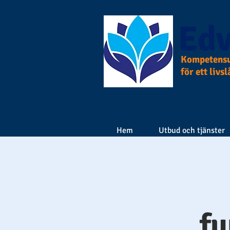
Edv
Kompetensu
för ett livs
Hem
Utbud och tjänster
fu