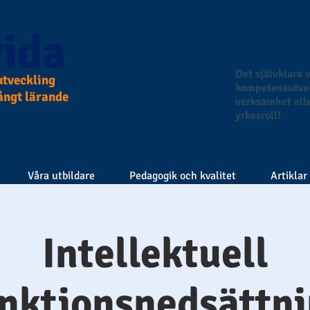
ida
Det självklara v
tveckling
kompetensutvec
långt lärande
verksamhet elle
yrkesroll!
Våra utbildare
Pedagogik och kvalitet
Artiklar
Intellektuell
nktionsnedsättn