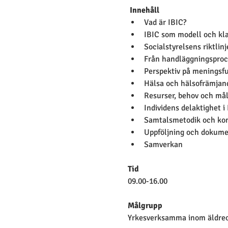
Innehåll
Vad är IBIC?
IBIC som modell och kla
Socialstyrelsens riktlinj
Från handläggningsproce
Perspektiv på meningsful
Hälsa och hälsofrämjan
Resurser, behov och mål
Individens delaktighet i
Samtalsmetodik och ko
Uppföljning och dokume
Samverkan
Tid
09.00-16.00
Målgrupp
Yrkesverksamma inom äldre