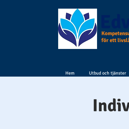
Edv
Kompetensu
för ett livs
Hem
Utbud och tjänster
Indi