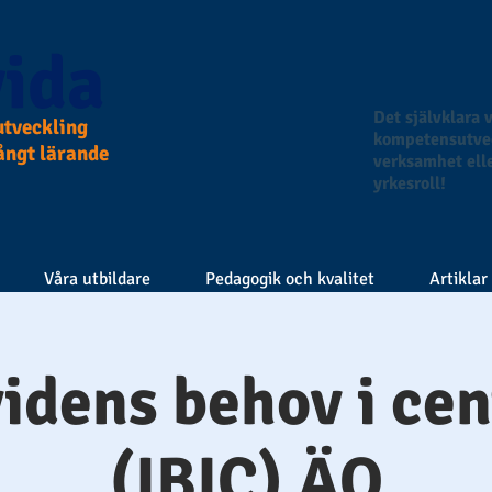
ida
Det självklara v
tveckling
kompetensutvec
långt lärande
verksamhet elle
yrkesroll!
Våra utbildare
Pedagogik och kvalitet
Artiklar
videns behov i ce
(IBIC) ÄO