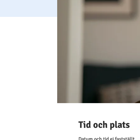
Tid och plats
Datum och tid ej fastställt