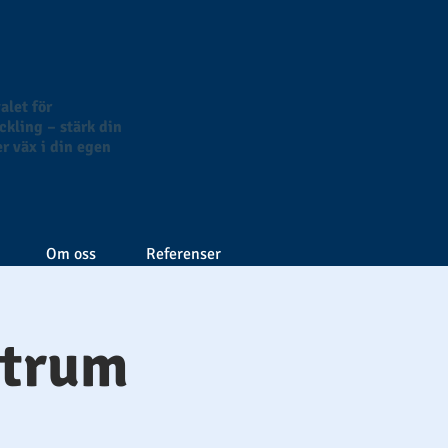
alet för
kling – stärk din
r väx i din egen
Om oss
Referenser
ntrum