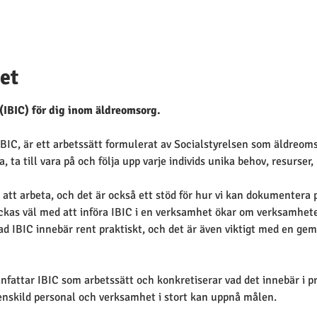
et
(IBIC) för dig inom äldreomsorg.
IBIC, är ett arbetssätt formulerat av Socialstyrelsen som äldreom
, ta till vara på och följa upp varje individs unika behov, resurser,
att arbeta, och det är också ett stöd för hur vi kan dokumentera 
yckas väl med att införa IBIC i en verksamhet ökar om verksamhet
ad IBIC innebär rent praktiskt, och det är även viktigt med en g
attar IBIC som arbetssätt och konkretiserar vad det innebär i p
enskild personal och verksamhet i stort kan uppnå målen.