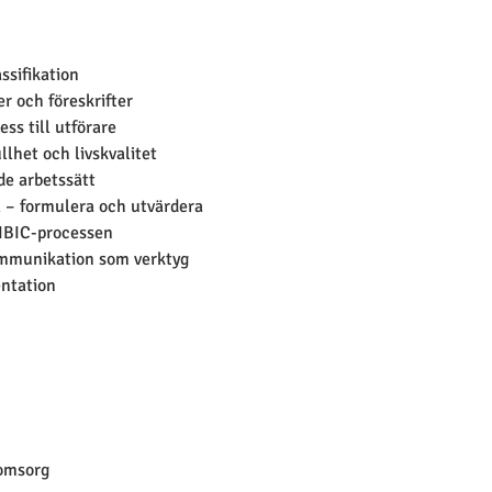
ssifikation
er och föreskrifter
ss till utförare
lhet och livskvalitet
de arbetssätt
 – formulera och utvärdera
 IBIC-processen
mmunikation som verktyg
ntation
omsorg 