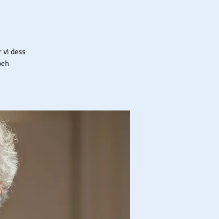
 vi dess
och