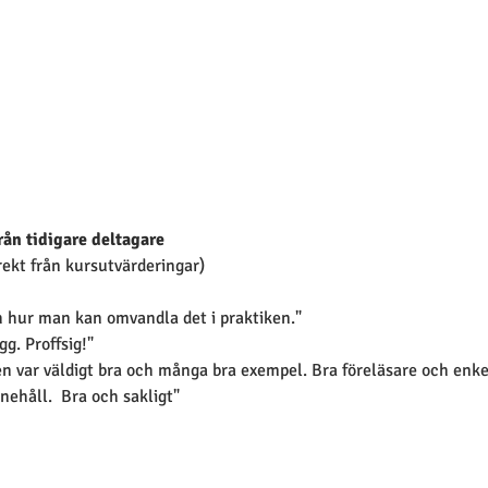
rån tidigare deltagare
rekt från kursutvärderingar)
ch hur man kan omvandla det i praktiken."
g. Proffsig!"
en var väldigt bra och många bra exempel. Bra föreläsare och enkel
nnehåll.  Bra och sakligt"