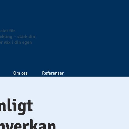
alet för
kling – stärk din
r väx i din egen
Om oss
Referenser
ligt
mverkan