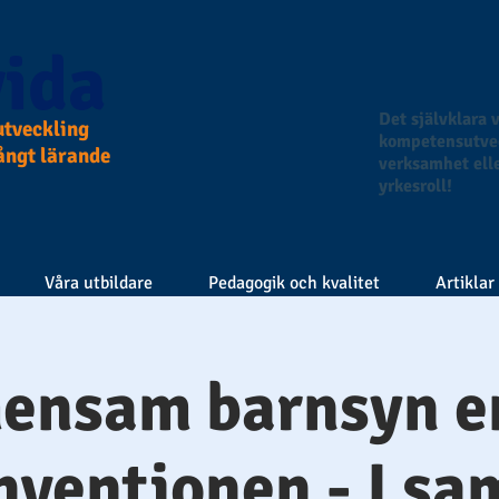
ida
Det självklara v
tveckling
kompetensutvec
långt lärande
verksamhet elle
yrkesroll!
Våra utbildare
Pedagogik och kvalitet
Artiklar
ensam barnsyn en
ventionen - I sa