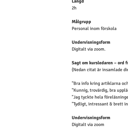
Längd
2h
Målgrupp
Personal inom förskola 
Undervisningsform
Digitalt via zoom.
Sagt om kursledaren – ord f
(Nedan citat är insamlade di
"Bra info kring artiklarna o
"Kunnig, trovärdig, bra uppläg
"Jag tyckte hela föreläsning
"Tydligt, intressant & brett i
Undervisningsform
Digitalt via zoom