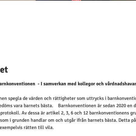
et
rnkonventionen  - I samverkan med kollegor och vårdnadshava
anen spegla de värden och rättigheter som uttrycks i barnkonvent
edöms vara barnets bästa.    Barnkonventionen är sedan 2020 en de
gsprotokoll. Av dessa är artikel 2, 3, 6 och 12 barnkonventionens g
som i grunden handlar om och utgår ifrån barnets bästa. Detta på
exempelvis rätten till vila.   