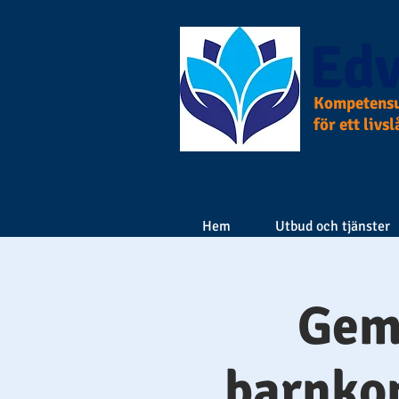
Edv
Kompetensu
för ett livs
Hem
Utbud och tjänster
Gem
barnkon