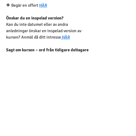
🔶 Begär en offert 
HÄR
Önskar du en inspelad version?
Kan du inte datumet eller av andra 
anledningar önskar en inspelad version av 
kursen? Anmäl då ditt intresse
 HÄR
Sagt om kursen – ord från tidigare deltagare
(Nedan citat är insamlade direkt från 
kursutvärderingar) 
"Väldigt givande kurs som väckte många 
tankar och reflektioner"
"Tydlig, varm och lätt att ta till sig – gav nya 
sätt att se på vardagliga situationer"
"En kurs som berör på djupet och samtidigt ger 
konkreta verktyg i arbetet"
-> Personlig referens ges på begäran. Se 
Edvidas 
[referenslista]
.  