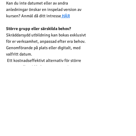
Kan du inte datumet eller av andra 
anledningar önskar en inspelad version av 
kursen? Anmäl då ditt intresse
 HÄR
Större grupp eller särskilda behov?
Skräddarsydd utbildning kan bokas exklusivt 
för er verksamhet, anpassad efter era behov. 
Genomförande på plats eller digitalt, med 
valfritt datum.
 Ett kostnadseffektivt alternativ för större 
grupper eller vid behov av anpassning.
🔶 Begär en offert 
HÄR
Betalning 
✓ 
Faktura 
– välj 
Manuell betalning
  vid 
utcheckning
(Vi hanterar både vanlig faktura och e-faktura)
✓ 
Kortbetalning
Alternativ bokning via mejl
:
info@edvida.se