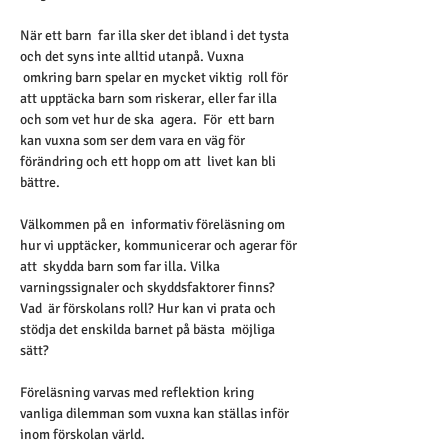
När ett barn  far illa sker det ibland i det tysta 
och det syns inte alltid utanpå. Vuxna 
 omkring barn spelar en mycket viktig  roll för 
att upptäcka barn som riskerar, eller far illa 
och som vet hur de ska  agera.  För  ett barn 
kan vuxna som ser dem vara en väg för 
förändring och ett hopp om att  livet kan bli 
bättre.    
Välkommen på en  informativ föreläsning om 
hur vi upptäcker, kommunicerar och agerar för 
att  skydda barn som far illa. Vilka 
varningssignaler och skyddsfaktorer finns? 
Vad  är förskolans roll? Hur kan vi prata och 
stödja det enskilda barnet på bästa  möjliga 
sätt?
Föreläsning varvas med reflektion kring 
vanliga dilemman som vuxna kan ställas inför 
inom förskolan värld. 