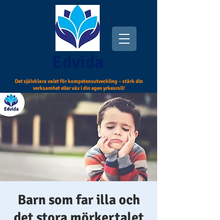
Edvida
Det självklara valet för kompetensutveckling – stärk din
verksamhet eller väx i din egen yrkesroll!
Barn som far illa och
det stora mörkertalet