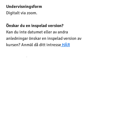
Undervisningsform
Digitalt via zoom.
Önskar du en inspelad version?
Kan du inte datumet eller av andra 
anledningar önskar en inspelad version av 
kursen? Anmäl då ditt intresse
 HÄR
Referenser
Personliga referenser ges på begäran. 
Se Edvidas referenslista 
(här)
Klicka för att se omdömen från 
tidigare kursdeltagare 🔽
Större grupp eller särskilda behov?
Skräddarsydd utbildning kan bokas exklusivt 
för er verksamhet, anpassad efter era behov. 
Genomförande på plats eller digitalt, med 
valfritt datum.
 Ett kostnadseffektivt alternativ för större 