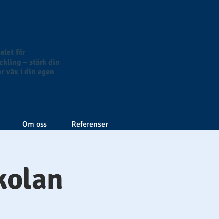
alet för
kling – stärk din
r väx i din egen
Om oss
Referenser
kolan