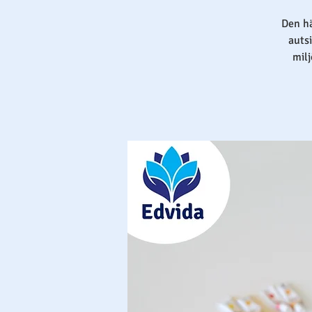
Den hä
auts
milj