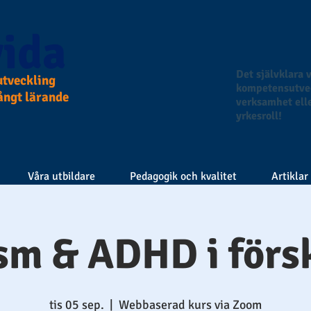
ida
Det självklara v
tveckling
kompetensutvec
långt lärande
verksamhet elle
yrkesroll!
Våra utbildare
Pedagogik och kvalitet
Artiklar
sm & ADHD i förs
tis 05 sep.
  |  
Webbaserad kurs via Zoom