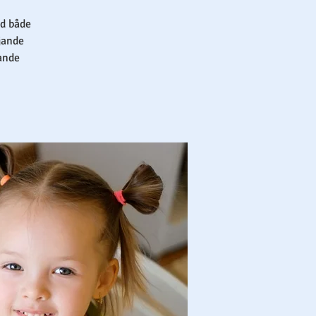
ed både
jande
rande