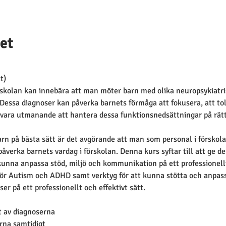
et
 
t)
rskolan kan innebära att man möter barn med olika neuropsykiatri
essa diagnoser kan påverka barnets förmåga att fokusera, att tol
n vara utmanande att hantera dessa funktionsnedsättningar på rätt 
arn på bästa sätt är det avgörande att man som personal i förskola
åverka barnets vardag i förskolan. Denna kurs syftar till att ge 
kunna anpassa stöd, miljö och kommunikation på ett professionellt
för Autism och ADHD samt verktyg för att kunna stötta och anpassa
r på ett professionellt och effektivt sätt.
t av diagnoserna
rna samtidigt