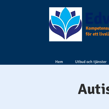
Edv
Kompetensu
för ett livs
Hem
Utbud och tjänster
Auti