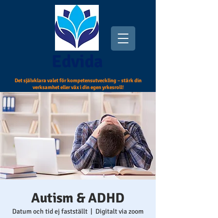
Edvida
Det självklara valet för kompetensutveckling – stärk din
verksamhet eller väx i din egen yrkesroll!
Autism & ADHD
Datum och tid ej fastställt
  |  
Digitalt via zoom