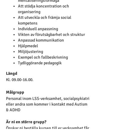
mentaliseringsförmåga
Att stödja koncentration och
organisering
Att utveckla och främja social
kompetens
Individuell anpassning
Vikten av förutsägbarhet och struktur
Anpassad kommunikation
Hjälpmedel
Miljöjustering
Exempel och fallbeskrivning
Tydliggörande pedagogik
Längd
Kl. 09.00-16.00.
Målgrupp
Personal inom LSS-verksamhet, socialpsykiatri
eller andra som kommer i kontakt med Autism
& ADHD
Är ni en större grupp?
Önskar ni beställa kursen till er verksamhet får
det bra att begära en offert.
HÄR