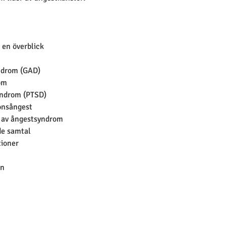
 en överblick
ndrom (GAD)
om
yndrom (PTSD)
ionsångest
 av ångestsyndrom
e samtal
tioner
on