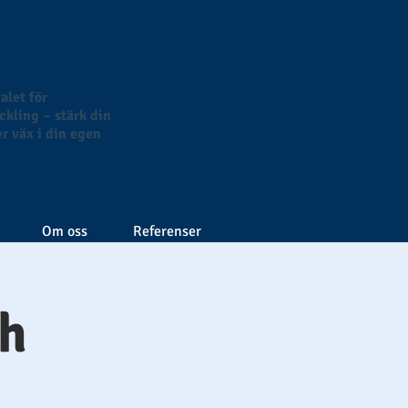
alet för
kling – stärk din
r väx i din egen
Om oss
Referenser
ch