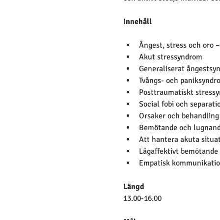
Innehåll 
Ångest, stress och oro –
Akut stressyndrom
Generaliserat ångestsy
Tvångs- och paniksyndr
Posttraumatiskt stress
Social fobi och separat
Orsaker och behandling
Bemötande och lugnand
Att hantera akuta situa
Lågaffektivt bemötande
Empatisk kommunikati
Längd
13.00-16.00