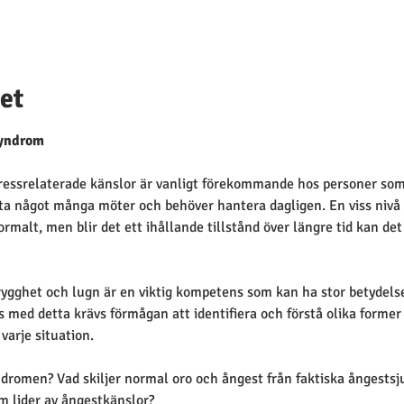
et
syndrom
ressrelaterade känslor är vanligt förekommande hos personer som 
a något många möter och behöver hantera dagligen. En viss nivå 
rmalt, men blir det ett ihållande tillstånd över längre tid kan de
ygghet och lugn är en viktig kompetens som kan ha stor betydelse 
s med detta krävs förmågan att identifiera och förstå olika former
varje situation.
ndromen? Vad skiljer normal oro och ångest från faktiska ångests
om lider av ångestkänslor?