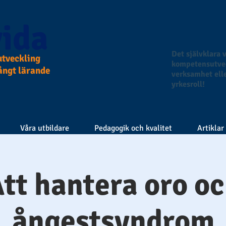
ida
Det självklara v
tveckling
kompetensutvec
långt lärande
verksamhet elle
yrkesroll!
Våra utbildare
Pedagogik och kvalitet
Artiklar
tt hantera oro o
ångestsyndrom