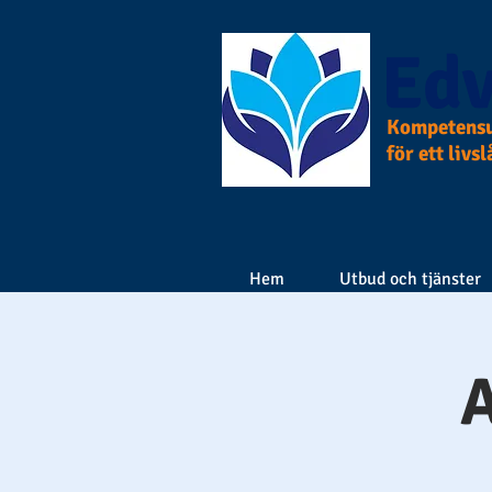
Edv
Kompetensu
för ett livs
Hem
Utbud och tjänster
A