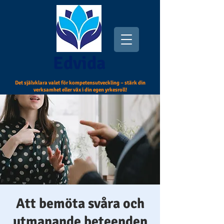
Edvida
Det självklara valet för kompetensutveckling – stärk din
verksamhet eller väx i din egen yrkesroll!
Att bemöta svåra och
utmanande beteenden