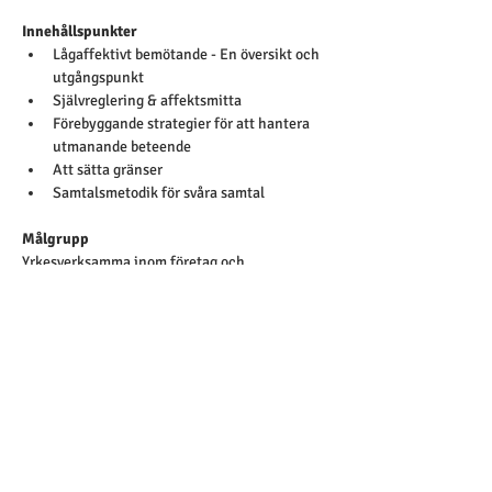
Innehållspunkter
Lågaffektivt bemötande - En översikt och 
utgångspunkt
Självreglering & affektsmitta
Förebyggande strategier för att hantera 
utmanande beteende
Att sätta gränser
Samtalsmetodik för svåra samtal
Målgrupp
Yrkesverksamma inom företag och 
organisationer där mellanmänskliga möten 
utgör en central del
Är ni en större grupp?
Önskar ni beställa kursen till er verksamhet 
går det bra att begära en offert. 
HÄR
Önskar du en inspelad version?
Kan du inte datumet eller av andra 