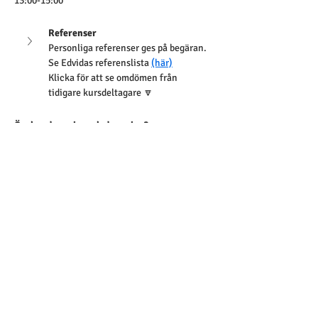
13:00-15:00
Referenser
Personliga referenser ges på begäran. 
Se Edvidas referenslista 
(här)
Klicka för att se omdömen från 
tidigare kursdeltagare 🔽
Önskar du en inspelad version?
Kan du inte datumet eller av andra 
anledningar önskar en inspelad version av 
kursen? Anmäl då ditt intresse
 HÄR
Större grupp eller särskilda behov?
Skräddarsydd utbildning kan bokas exklusivt 
för er verksamhet, anpassad efter era behov. 
Genomförande på plats eller digitalt, med 
valfritt datum.
 Ett kostnadseffektivt alternativ för större 
grupper eller vid behov av anpassning.