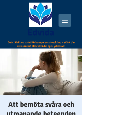
Edvida
Det självklara valet för kompetensutveckling – stärk din
verksamhet eller väx i din egen yrkesroll!
Att bemöta svåra och
utmanande beteenden