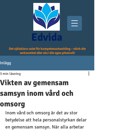
Edvida
Det självklara valet för kompetensutveckling – stärk din
verksamhet eller väx i din egen yrkesroll!
Inlägg
3 min läsning
Vikten av gemensam
samsyn inom vård och
omsorg
Inom vård och omsorg är det av stor 
betydelse att hela personalstyrkan delar 
en gemensam samsyn. När alla arbetar 