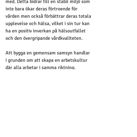
med. Detta bidrar till en stabil miljö som 
inte bara ökar deras förtroende för 
vården men också förbättrar deras totala 
upplevelse och hälsa, vilket i sin tur kan 
ha en positiv inverkan på hälsoutfallet 
och den övergripande vårdkvaliteten.
Att bygga en gemensam samsyn handlar 
i grunden om att skapa en arbetskultur 
där alla arbetar i samma riktning. 
Genom tydliga riktlinjer, kontinuerlig 
och öppen kommunikation samt en 
empatisk och stödjande attityd för 
varandra, kan vi minska frustration och 
skapa en arbetsplats som är trygg, 
effektiv och där vårdtagarna alltid står i 
centrum.