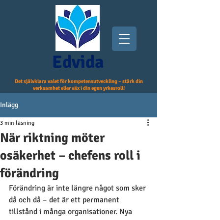
Edvida
Det självklara valet för kompetensutveckling – stärk din
verksamhet eller väx i din egen yrkesroll!
Inlägg
3 min läsning
När riktning möter
osäkerhet – chefens roll i
förändring
Förändring är inte längre något som sker 
då och då – det är ett permanent 
tillstånd i många organisationer. Nya 