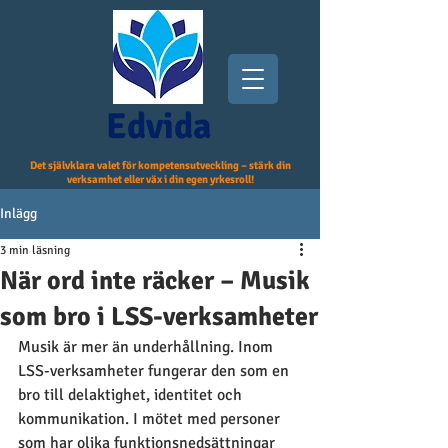
Edvida
Det självklara valet för kompetensutveckling – stärk din
verksamhet eller väx i din egen yrkesroll!
Inlägg
3 min läsning
När ord inte räcker – Musik
som bro i LSS-verksamheter
Musik är mer än underhållning. Inom 
LSS-verksamheter fungerar den som en 
bro till delaktighet, identitet och 
kommunikation. I mötet med personer 
som har olika funktionsnedsättningar 