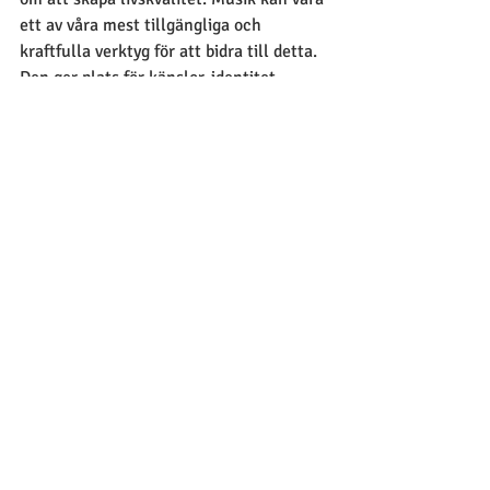
ett av våra mest tillgängliga och 
kraftfulla verktyg för att bidra till detta. 
Den ger plats för känslor, identitet, 
relationer och upplevelser som annars 
kan vara svåra att nå. 
När vi använder musik som en del av vårt 
professionella arbete visar vi att varje 
individ har rätt till ett rikt och 
meningsfullt liv – på sina egna villkor.